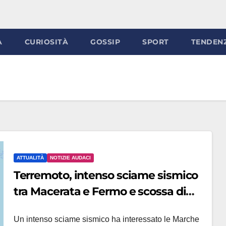
À
CURIOSITÀ
GOSSIP
SPORT
TENDEN
ATTUALITÀ
NOTIZIE AUDACI
Terremoto, intenso sciame sismico
tra Macerata e Fermo e scossa di
magnitudo 3.1 con epicentro S.
Un intenso sciame sismico ha interessato le Marche
Vittoria in Matenano