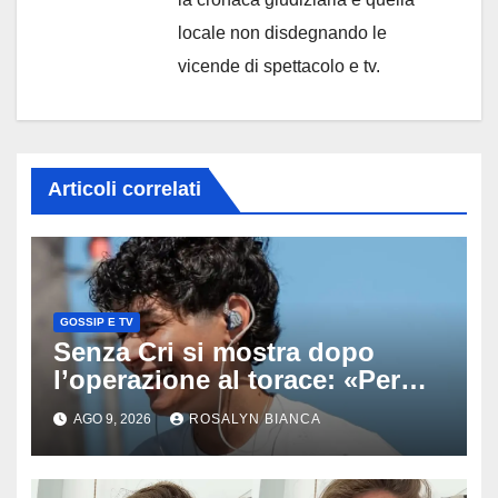
locale non disdegnando le
vicende di spettacolo e tv.
Articoli correlati
GOSSIP E TV
Senza Cri si mostra dopo
l’operazione al torace: «Per
anni mi sentivo in trappola», il
AGO 9, 2026
ROSALYN BIANCA
racconto sul difficile percorso
verso la serenità