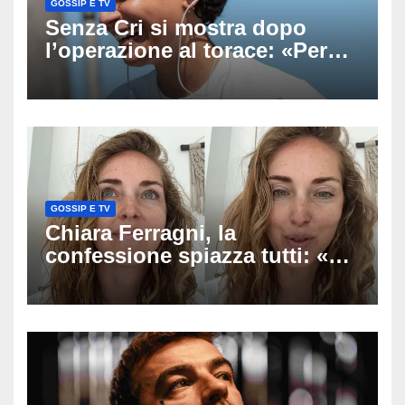
GOSSIP E TV
Senza Cri si mostra dopo
l’operazione al torace: «Per
anni mi sentivo in trappola», il
racconto sul difficile percorso
verso la serenità
GOSSIP E TV
Chiara Ferragni, la
confessione spiazza tutti: «Un
mio ex voleva che mi rifacessi
il seno». Poi svela i ritocchi di
cui si è pentita