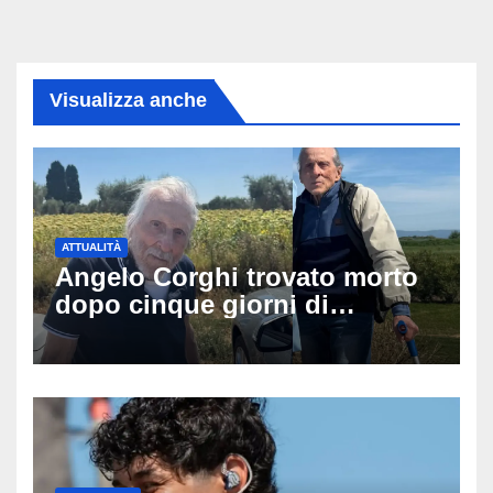
Visualizza anche
ATTUALITÀ
Angelo Corghi trovato morto
dopo cinque giorni di
ricerche: il giallo dell’80enne
scomparso dopo essere
uscito dall’Inps a Grosseto