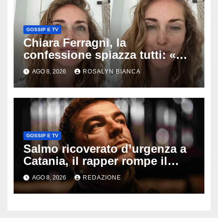
GOSSIP E TV
Chiara Ferragni, la
confessione spiazza tutti: «Un
mio ex voleva che mi rifacessi
AGO 8, 2026
ROSALYN BIANCA
il seno». Poi svela i ritocchi di
cui si è pentita
GOSSIP E TV
Salmo ricoverato d’urgenza a
Catania, il rapper rompe il
silenzio dopo la notte in
AGO 8, 2026
REDAZIONE
ospedale: come sta e cosa
succede al tour