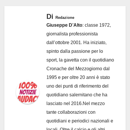
a
g
Di
Redazione
r
Giuseppe D’Alto
: classe 1972,
a
giornalista professionista
m
dall’ottobre 2001. Ha iniziato,
P
spinto dalla passione per lo
o
sport, la gavetta con il quotidiano
s
Cronache del Mezzogiorno dal
t
1995 e per oltre 20 anni è stato
uno dei punti di riferimento del
quotidiano salernitano che ha
lasciato nel 2016.Nel mezzo
tante collaborazioni con
quotidiani e periodici nazionali e
locali. Oltre il calcio e gli altri