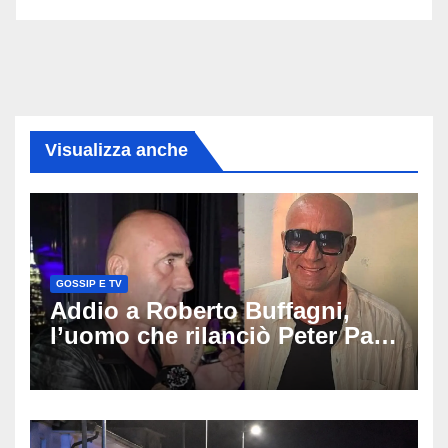
Visualizza anche
GOSSIP E TV
Addio a Roberto Buffagni,
l’uomo che rilanciò Peter Pan
e Villa delle Rose: aveva 59
anni