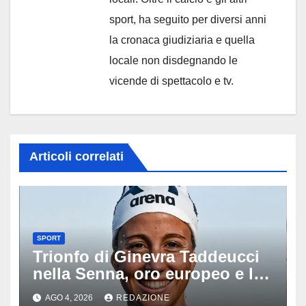
sport, ha seguito per diversi anni
la cronaca giudiziaria e quella
locale non disdegnando le
vicende di spettacolo e tv.
Articoli correlati
SPORT
Trionfo di Ginevra Taddeucci
nella Senna, oro europeo e la
stoccata sul fiume di Parigi:
AGO 4, 2026
REDAZIONE