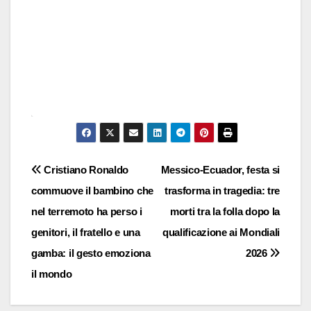
E
m
Navigazione
b
Cristiano Ronaldo
Messico-Ecuador, festa si
e
commuove il bambino che
trasforma in tragedia: tre
articoli
d
nel terremoto ha perso i
morti tra la folla dopo la
I
genitori, il fratello e una
qualificazione ai Mondiali
n
gamba: il gesto emoziona
2026
s
il mondo
t