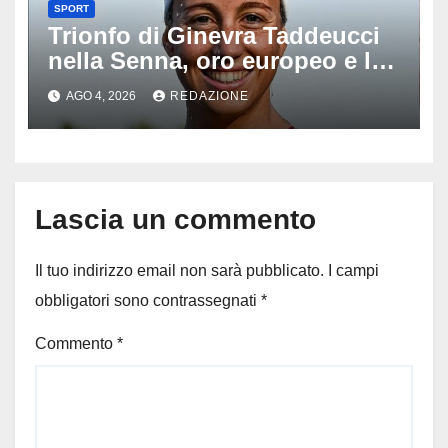
SPORT
Trionfo di Ginevra Taddeucci
nella Senna, oro europeo e la
stoccata sul fiume di Parigi:
AGO 4, 2026
REDAZIONE
‘Era bella zozza’
Lascia un commento
Il tuo indirizzo email non sarà pubblicato.
I campi
obbligatori sono contrassegnati
*
Commento
*