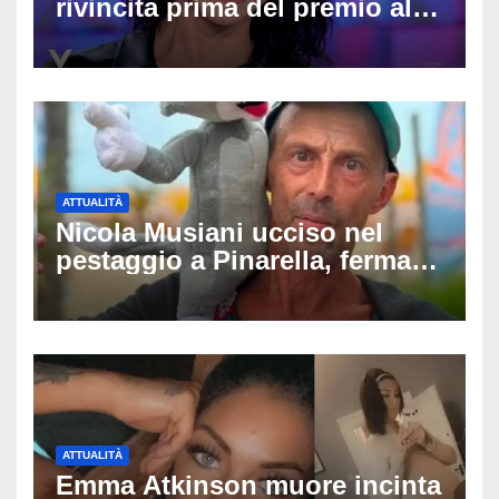
rivincita prima del premio alla
carriera: «Mi chiamano
raccomandata e cagna»
ATTUALITÀ
Nicola Musiani ucciso nel
pestaggio a Pinarella, fermati
quattro giovani: la svolta
dopo video, intercettazioni e
pedinamenti
ATTUALITÀ
Emma Atkinson muore incinta