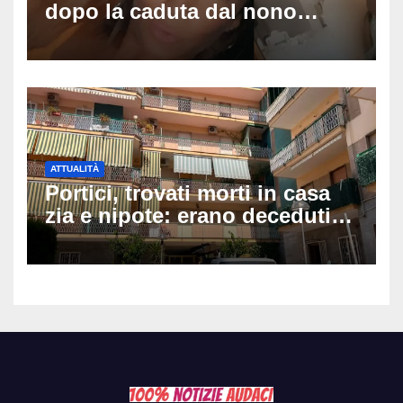
dopo la caduta dal nono
piano: la figlia nasce 30
minuti dopo e sta bene
ATTUALITÀ
Portici, trovati morti in casa
zia e nipote: erano deceduti
da giorni, il caldo tra le
ipotesi al vaglio