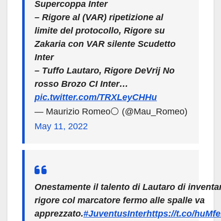
Supercoppa Inter
– Rigore al (VAR) ripetizione al
limite del protocollo, Rigore su
Zakaria con VAR silente Scudetto
Inter
– Tuffo Lautaro, Rigore DeVrij No
rosso Brozo CI Inter…
pic.twitter.com/TRXLeyCHHu
— Maurizio Romeo⚪️ (@Mau_Romeo)
May 11, 2022
Onestamente il talento di Lautaro di inventa
rigore col marcatore fermo alle spalle va
apprezzato.
#JuventusInter
https://t.co/huMf