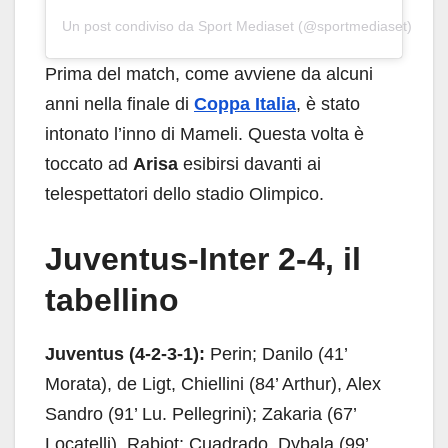
Un post condiviso da Sport Mediaset (@sportmediaset)
Prima del match, come avviene da alcuni
anni nella finale di
Coppa Italia
, è stato
intonato l’inno di Mameli. Questa volta è
toccato ad
Arisa
esibirsi davanti ai
telespettatori dello stadio Olimpico.
Juventus-Inter 2-4, il
tabellino
Juventus (4-2-3-1):
Perin; Danilo (41’
Morata), de Ligt, Chiellini (84’ Arthur), Alex
Sandro (91’ Lu. Pellegrini); Zakaria (67’
Locatelli), Rabiot; Cuadrado, Dybala (99’