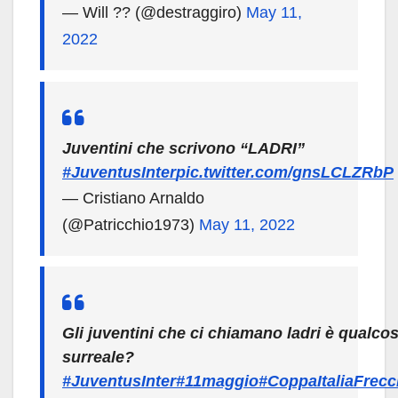
— Will ?? (@destraggiro)
May 11,
2022
Juventini che scrivono “LADRI”
#JuventusInter
pic.twitter.com/gnsLCLZRbP
— Cristiano Arnaldo
(@Patricchio1973)
May 11, 2022
Gli juventini che ci chiamano ladri è qualcos
surreale?
#JuventusInter
#11maggio
#CoppaItaliaFrecc