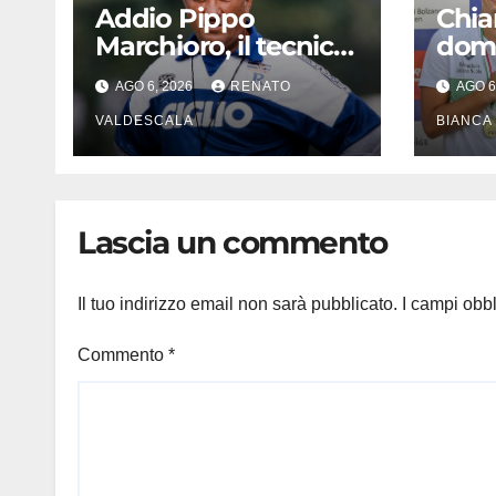
Addio Pippo
Chia
Marchioro, il tecnico
domi
delle promozioni:
di Pa
AGO 6, 2026
RENATO
AGO 6
«Ha scritto pagine
in c
indimenticabili del
VALDESCALA
sinc
BIANCA
nostro calcio»
meda
Lascia un commento
Il tuo indirizzo email non sarà pubblicato.
I campi obb
Commento
*