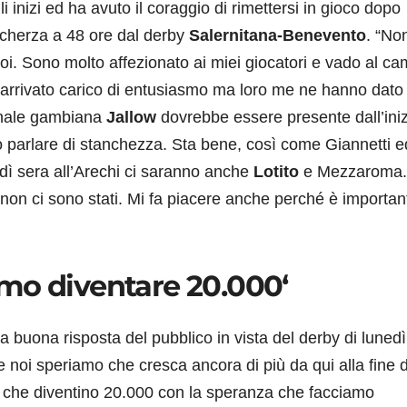
li inizi ed ha avuto il coraggio di rimettersi in gioco dopo
cherza a 48 ore dal derby
Salernitana-Benevento
. “No
oi. Sono molto affezionato ai miei giocatori e vado al c
ono arrivato carico di entusiasmo ma loro me ne hanno dato 
ionale gambiana
Jallow
dovrebbe essere presente dall’iniz
uò parlare di stanchezza. Sta bene, così come Giannetti e
ì sera all’Arechi ci saranno anche
Lotito
e Mezzaroma. 
non ci sono stati. Mi fa piacere anche perché è importan
mo diventare 20.000‘
a buona risposta del pubblico in vista del derby di lunedì
 noi speriamo che cresca ancora di più da qui alla fine d
 che diventino 20.000 con la speranza che facciamo