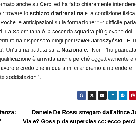
fermato anche su Cerci ed ha fatto chiaramente intender
ritrovare lo
schizzo d’adrenalina
e la condizione fisica.
Poche le anticipazioni sulla formazione: “E‘ difficile parla
 La Salernitana è la seconda squadra più giovane del
Ventura ha dispensato elogi per
Paweł Jaroszyński
. ‘E‘ 
a‘. Un‘ultima battuta sulla
Nazionale
: “Non l ‘ho guardat
qualificazione è arrivata anche perché oggettivamente er
lavoro e credo che in due anni ci andremo a riprendere
e soddisfazioni”.
tanza:
Daniele De Rossi stregato dall’attrice 
’
Viale? Gossip da superclasico: ecco per