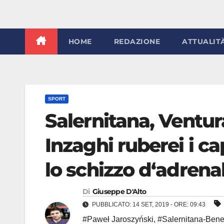
HOME
REDAZIONE
ATTUALIT
SPORT
Salernitana, Ventur
Inzaghi ruberei i ca
lo schizzo d‘adrenal
Di
Giuseppe D'Alto
PUBBLICATO: 14 SET, 2019 - ORE: 09:43
#Paweł Jaroszyński
,
#Salernitana-Ben