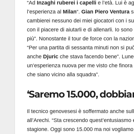
“Ad
Inzaghi ruberei i capelli
e l’età. Lui è ag
l’esperienza al
Milan
“.
Gian Piero Ventura
s
cambierei nessuno dei miei giocatori con i su
con il piacere di aiutarli e di allenarli. Io s
più”. Nonostante il tour de force con la naz
“Per una partita di sessanta minuti non si p
anche
Djuric
che stava facendo bene”. Luned
un’esperienza nuova per me visto che finora 
che siano vicino alla squadra”.
‘Saremo 15.000, dobbia
Il tecnico genovesesi è soffermato anche sull
all’Arechi. “Sta crescendo quest’entusiasmo e
stagione. Oggi sono 15.000 ma noi vogliamo