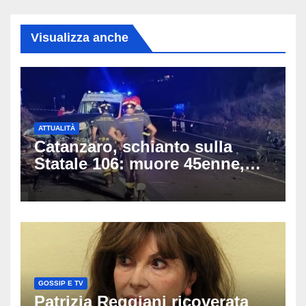
Visualizza anche
ATTUALITÀ
Catanzaro, schianto sulla
Statale 106: muore 45enne,
coinvolti un’auto, un suv e
una moto
GOSSIP E TV
Patrizia Reggiani ricoverata