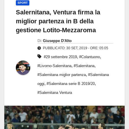
SPORT
Salernitana, Ventura firma la
miglior partenza in B della
gestione Lotito-Mezzaroma
Di
Giuseppe D'Alto
PUBBLICATO: 30 SET, 2019 - ORE: 05:05
,
,
#29 settembre 2019
#Colantuono
,
,
#Livorno-Salernitana
#Salernitana
,
#Salernitana miglior partenza
#Salernitana
,
,
oggi
#Salernitana serie B 2019/20
#Salernitana Ventura