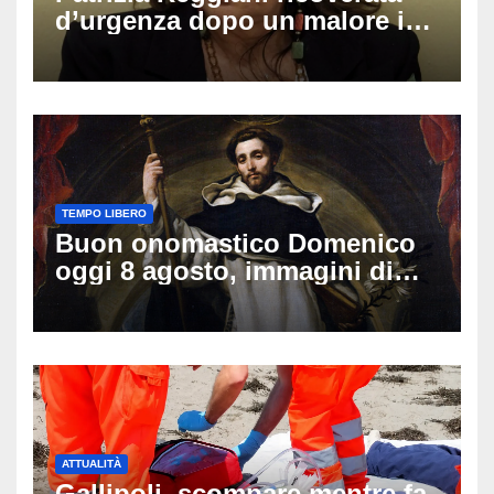
d’urgenza dopo un malore in
vacanza: come sta oggi l’ex
Lady Gucci
TEMPO LIBERO
Buon onomastico Domenico
oggi 8 agosto, immagini di
auguri da condividere
ATTUALITÀ
Gallipoli, scompare mentre fa