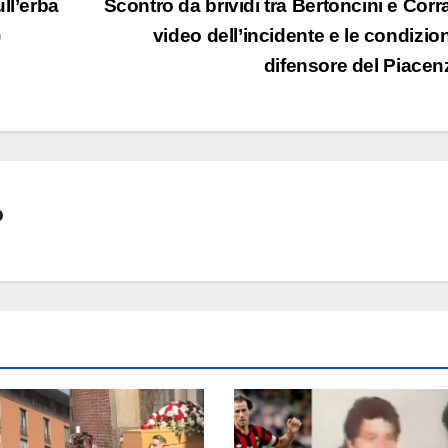
ll’erba
Scontro da brividi tra Bertoncini e Corrad
)
video dell’incidente e le condizion
difensore del Piace
o