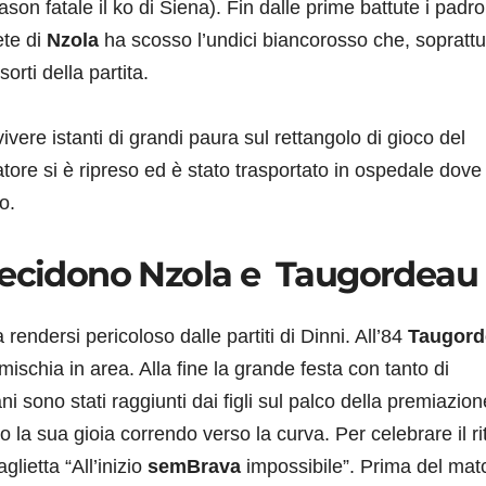
eason fatale il ko di Siena). Fin dalle prime battute i padro
ete di
Nzola
ha scosso l’undici biancorosso che, soprattu
sorti della partita.
ivere istanti di grandi paura sul rettangolo di gioco del
atore si è ripreso ed è stato trasportato in ospedale dove 
o.
 decidono Nzola e Taugordeau
 rendersi pericoloso dalle partiti di Dinni. All’84
Taugord
mischia in area. Alla fine la grande festa con tanto di
ani sono stati raggiunti dai figli sul palco della premiazion
ato la sua gioia correndo verso la curva. Per celebrare il r
glietta “All’inizio
semBrava
impossibile”. Prima del mat