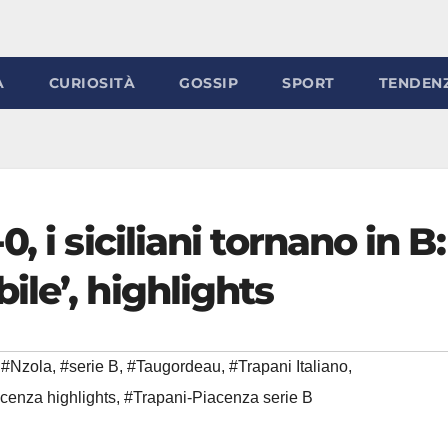
À
CURIOSITÀ
GOSSIP
SPORT
TENDEN
, i siciliani tornano in B:
le’, highlights
#Nzola
,
#serie B
,
#Taugordeau
,
#Trapani Italiano
,
cenza highlights
,
#Trapani-Piacenza serie B