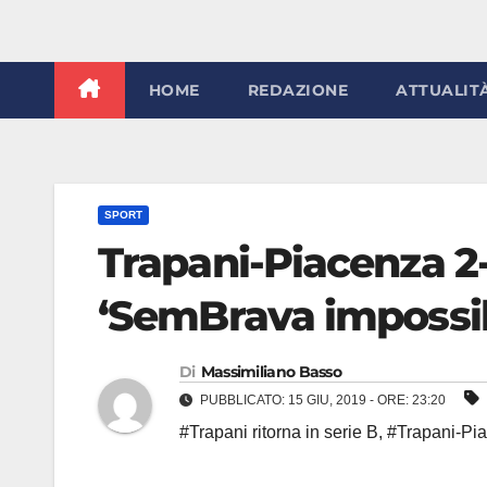
HOME
REDAZIONE
ATTUALIT
SPORT
Trapani-Piacenza 2-0
‘SemBrava impossibi
Di
Massimiliano Basso
PUBBLICATO: 15 GIU, 2019 - ORE: 23:20
#Trapani ritorna in serie B
,
#Trapani-Pia