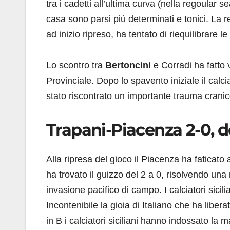
tra i cadetti all’ultima curva (nella regoular s
casa sono parsi più determinati e tonici. La r
ad inizio ripreso, ha tentato di riequilibrare le 
Lo scontro tra
Bertoncini
e Corradi ha fatto v
Provinciale. Dopo lo spavento iniziale il calci
stato riscontrato un importante trauma cranic
Trapani-Piacenza 2-0,
Alla ripresa del gioco il Piacenza ha faticato a
ha trovato il guizzo del 2 a 0, risolvendo una 
invasione pacifico di campo. I calciatori sicili
Incontenibile la gioia di Italiano che ha liber
in B i calciatori siciliani hanno indossato la ma