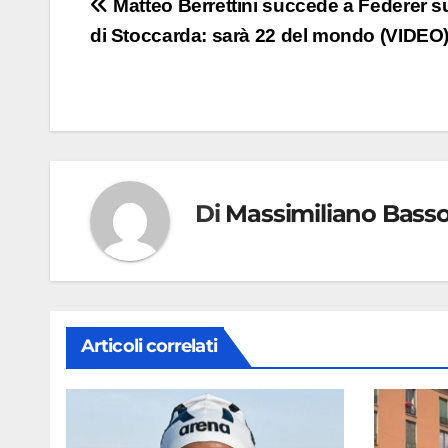
Navigazione
Matteo Berrettini succede a Federer su
di Stoccarda: sarà 22 del mondo (VIDEO
articoli
Di
Massimiliano Bass
Articoli correlati