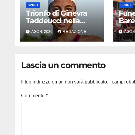
SPORT
SPORT
Trionfo di Ginevra
Fune
Taddeucci nella
Bares
Senna, oro europeo
comm
AGO 4, 2026
REDAZIONE
AGO 4
e la stoccata sul
bufe
fiume di Parigi: ‘Era
tifos
bella zozza’
furio
Lascia un commento
Il tuo indirizzo email non sarà pubblicato.
I campi obb
Commento
*