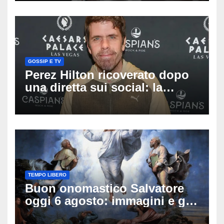
Pavana
GOSSIP E TV
Perez Hilton ricoverato dopo
una diretta sui social: la
famiglia rompe il silenzio
sulle sue condizioni
TEMPO LIBERO
Buon onomastico Salvatore
oggi 6 agosto: immagini e gif
di auguri da condividere