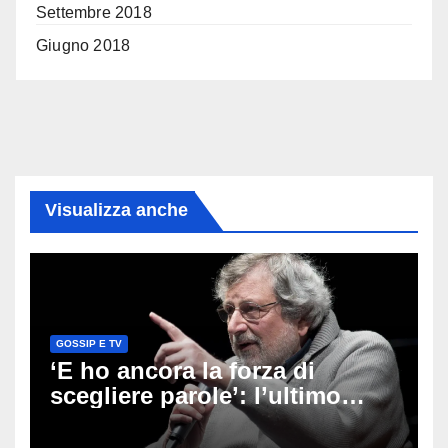
Settembre 2018
Giugno 2018
Visualizza anche
GOSSIP E TV
‘E ho ancora la forza di
scegliere parole’: l’ultimo
viaggio di Francesco Guccini,
i fan in pellegrinaggio a