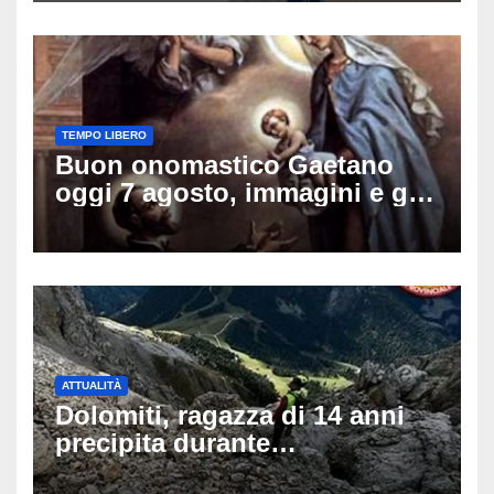
TEMPO LIBERO
Buon onomastico Gaetano
oggi 7 agosto, immagini e gif
di auguri da condividere sui
social
ATTUALITÀ
Dolomiti, ragazza di 14 anni
precipita durante
un’escursione: tragedia sul