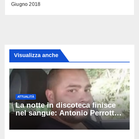
Giugno 2018
Visualizza anche
ATTUALITÀ
La notte in discoteca finisce
nel sangue: Antonio Perrotta
pestato a Sangineto, muore a
34 anni e lascia 4 figli