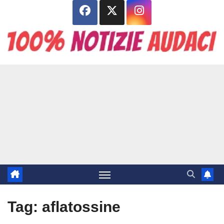
Salta
al
contenuto
Tag:
aflatossine