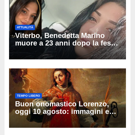
ATTUALITÀ
Viterbo, Benedetta Marino
muore a 23 anni dopo la festa
di compleanno: trovata senza
vita nell’ex consorzio, è giallo
sulle ultime ore
TEMPO LIBERO
Buon onomastico Lorenzo,
oggi 10 agosto: immagini e
gif di auguri da condividere
sui social