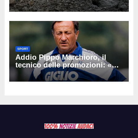
un’escursione: tragedia sul
Latemar davanti alla famiglia
SPORT
Addio Pippo Marchioro, il
tecnico delle promozioni: «Ha
scritto pagine indimenticabili
del nostro calcio»