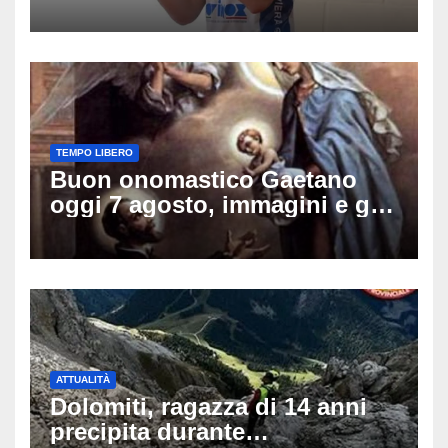
amici: il mistero dello
schianto senza frenata
TEMPO LIBERO
Buon onomastico Gaetano
oggi 7 agosto, immagini e gif
di auguri da condividere sui
social
ATTUALITÀ
Dolomiti, ragazza di 14 anni
precipita durante