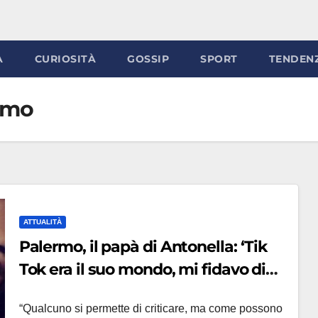
À
CURIOSITÀ
GOSSIP
SPORT
TENDEN
ermo
ATTUALITÀ
Palermo, il papà di Antonella: ‘Tik
Tok era il suo mondo, mi fidavo di
lei’, lo zio: ‘Rispettate il nostro
“Qualcuno si permette di criticare, ma come possono
dolore’