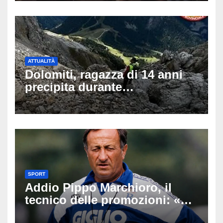
ATTUALITÀ
Dolomiti, ragazza di 14 anni
precipita durante
un’escursione: tragedia sul
Latemar davanti alla famiglia
SPORT
Addio Pippo Marchioro, il
tecnico delle promozioni: «Ha
scritto pagine indimenticabili