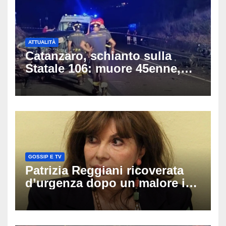
ATTUALITÀ
Catanzaro, schianto sulla
Statale 106: muore 45enne,
coinvolti un’auto, un suv e
una moto
GOSSIP E TV
Patrizia Reggiani ricoverata
d’urgenza dopo un malore in
vacanza: come sta oggi l’ex
Lady Gucci