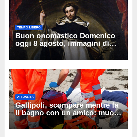
TEMPO LIBERO
Buon onomastico Domenico
oggi 8 agosto, immagini di
auguri da condividere
ATTUALITÀ
Gallipoli, scompare mentre fa
il bagno con un amico: muore
a 19 anni dopo 45 minuti di
disperati tentativi di
rianimazione