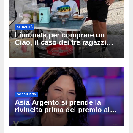
ATTUALITÀ
Limonata per comprare un
Ciao, il caso dei tre ragazzi
divide l’Italia: Fedriga li invita
in Regione, Vannacci li
difende
GOSSIP E TV
Asia Argento si prende la
rivincita prima del premio alla
carriera: «Mi chiamano
raccomandata e cagna»