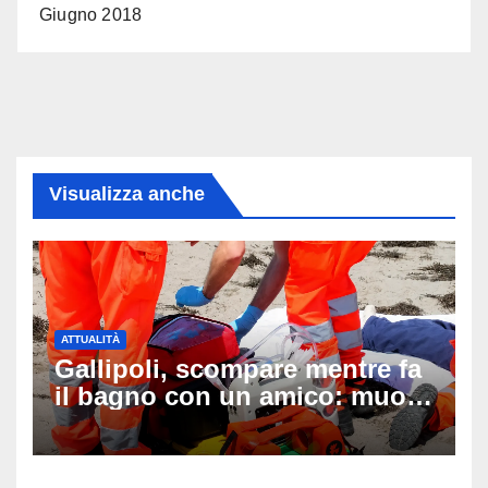
Giugno 2018
Visualizza anche
ATTUALITÀ
Gallipoli, scompare mentre fa
il bagno con un amico: muore
a 19 anni dopo 45 minuti di
disperati tentativi di
rianimazione