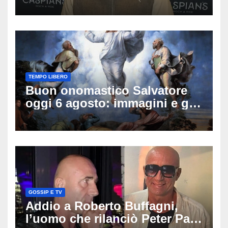
famiglia rompe il silenzio
sulle sue condizioni
TEMPO LIBERO
Buon onomastico Salvatore
oggi 6 agosto: immagini e gif
di auguri da condividere
GOSSIP E TV
Addio a Roberto Buffagni,
l’uomo che rilanciò Peter Pan