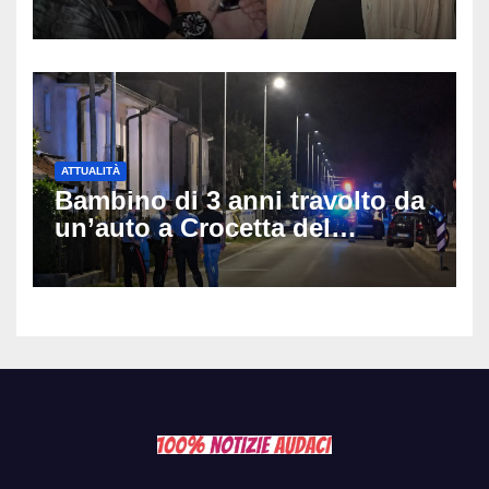
e Villa delle Rose: aveva 59
anni
ATTUALITÀ
Bambino di 3 anni travolto da
un’auto a Crocetta del
Montello: è gravissimo,
trasportato in elicottero a
Padova