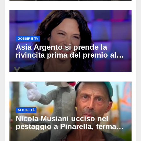
difende
GOSSIP E TV
Asia Argento si prende la
rivincita prima del premio alla
carriera: «Mi chiamano
raccomandata e cagna»
ATTUALITÀ
Nicola Musiani ucciso nel
pestaggio a Pinarella, fermati
quattro giovani: la svolta