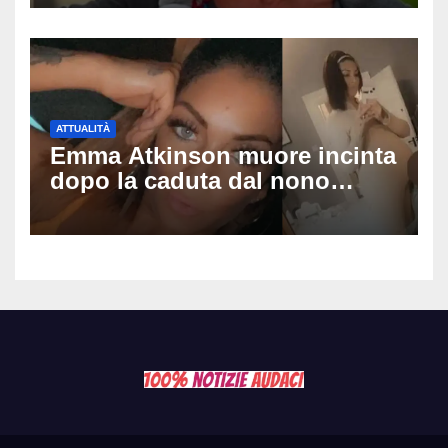
dopo video, intercettazioni e
pedinamenti
ATTUALITÀ
Emma Atkinson muore incinta
dopo la caduta dal nono
piano: la figlia nasce 30
minuti dopo e sta bene