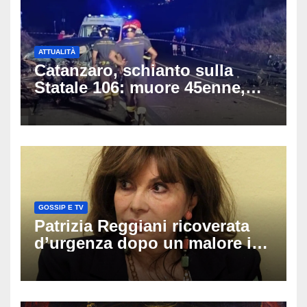
ATTUALITÀ
Catanzaro, schianto sulla
Statale 106: muore 45enne,
coinvolti un’auto, un suv e
una moto
GOSSIP E TV
Patrizia Reggiani ricoverata
d’urgenza dopo un malore in
vacanza: come sta oggi l’ex
Lady Gucci