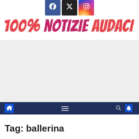
Salta
al
contenuto
Tag:
ballerina