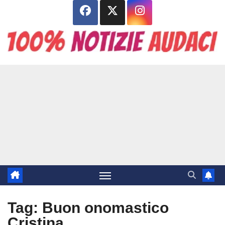
Salta
al
contenuto
Tag:
Buon onomastico
Cristina