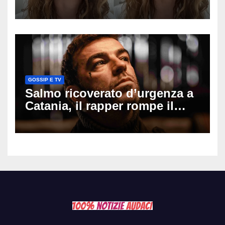
mio ex voleva che mi rifacessi
il seno». Poi svela i ritocchi di
cui si è pentita
GOSSIP E TV
Salmo ricoverato d’urgenza a
Catania, il rapper rompe il
silenzio dopo la notte in
ospedale: come sta e cosa
succede al tour