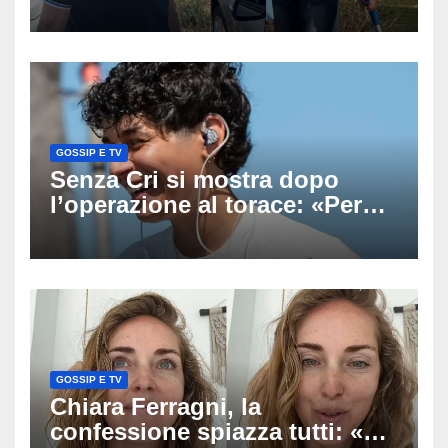
ricerche: il giallo dell’80enne
scomparso dopo essere
uscito dall’Inps a Grosseto
GOSSIP E TV
Senza Cri si mostra dopo
l’operazione al torace: «Per
anni mi sentivo in trappola», il
racconto sul difficile percorso
verso la serenità
GOSSIP E TV
Chiara Ferragni, la
confessione spiazza tutti: «Un