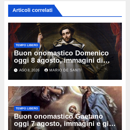
Articoli correlati
TEMPO LIBERO
Buon onomastico Domenico
oggi 8 agosto, immagini di
auguri da condividere
AGO 8, 2026
MARIO DE SANTI
TEMPO LIBERO
Buon onomastico Gaetano
oggi 7 agosto, immagini e gif