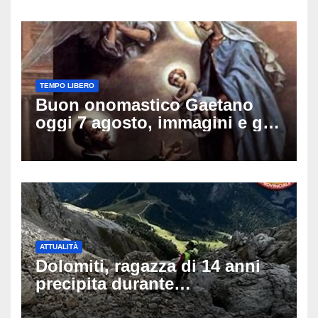
TEMPO LIBERO
Buon onomastico Gaetano
oggi 7 agosto, immagini e gif
di auguri da condividere sui
social
ATTUALITÀ
Dolomiti, ragazza di 14 anni
precipita durante
un’escursione: tragedia sul