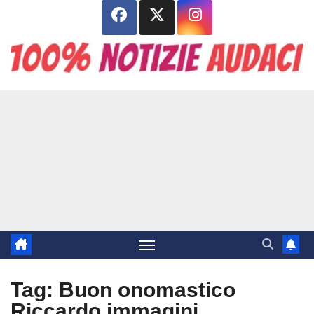
Salta
al
contenuto
Tag:
Buon onomastico
Riccardo immagini