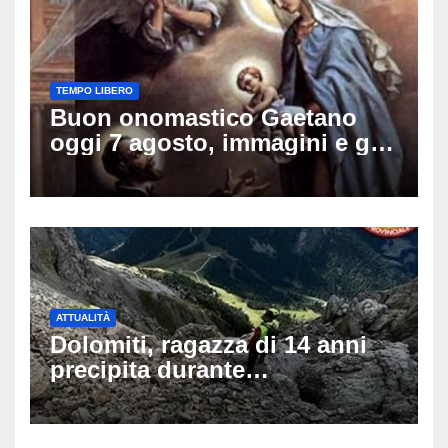
TEMPO LIBERO
Buon onomastico Gaetano
oggi 7 agosto, immagini e gif
di auguri da condividere sui
social
ATTUALITÀ
Dolomiti, ragazza di 14 anni
precipita durante
un’escursione: tragedia sul
Latemar davanti alla famiglia