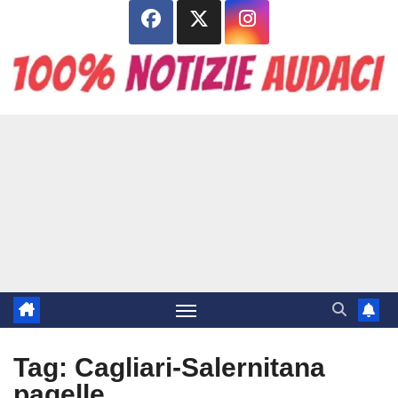
Salta
al
contenuto
Tag:
Cagliari-Salernitana
pagelle