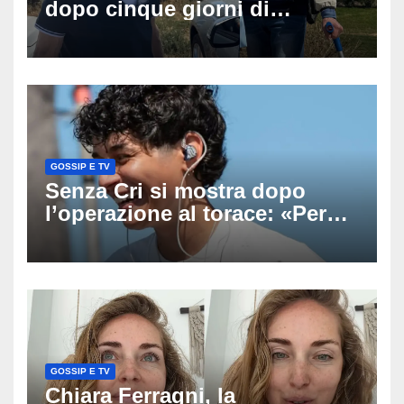
dopo cinque giorni di
ricerche: il giallo dell’80enne
scomparso dopo essere
uscito dall’Inps a Grosseto
GOSSIP E TV
Senza Cri si mostra dopo
l’operazione al torace: «Per
anni mi sentivo in trappola», il
racconto sul difficile percorso
verso la serenità
GOSSIP E TV
Chiara Ferragni, la