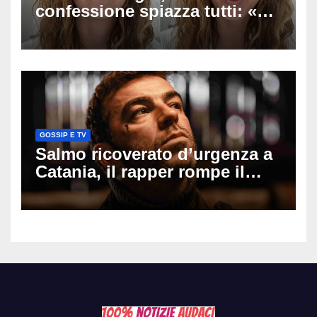
confessione spiazza tutti: «Un
mio ex voleva che mi rifacessi
il seno». Poi svela i ritocchi di
cui si è pentita
GOSSIP E TV
Salmo ricoverato d’urgenza a
Catania, il rapper rompe il
silenzio dopo la notte in
ospedale: come sta e cosa
succede al tour