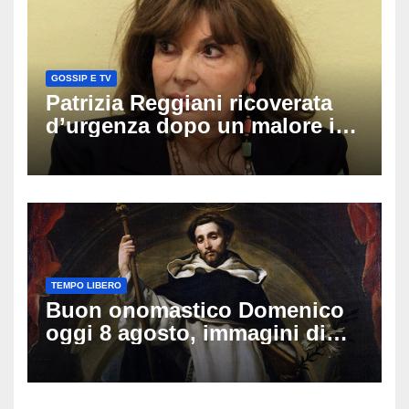
GOSSIP E TV
Patrizia Reggiani ricoverata
d’urgenza dopo un malore in
vacanza: come sta oggi l’ex
Lady Gucci
TEMPO LIBERO
Buon onomastico Domenico
oggi 8 agosto, immagini di
auguri da condividere