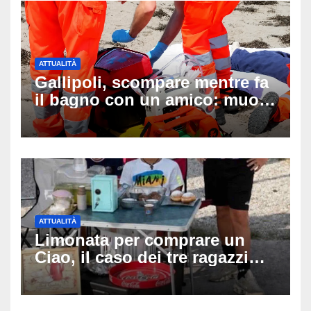
ATTUALITÀ
Gallipoli, scompare mentre fa
il bagno con un amico: muore
a 19 anni dopo 45 minuti di
disperati tentativi di
rianimazione
ATTUALITÀ
Limonata per comprare un
Ciao, il caso dei tre ragazzi
divide l’Italia: Fedriga li invita
in Regione, Vannacci li
difende