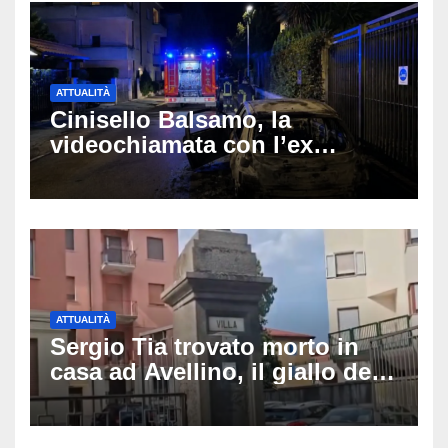
ATTUALITÀ
Cinisello Balsamo, la
videochiamata con l’ex
fidanzata e il dramma: 35enne
lotta tra la vita e la morte
ATTUALITÀ
Sergio Tia trovato morto in
casa ad Avellino, il giallo della
porta socchiusa: disposta
l’autopsia