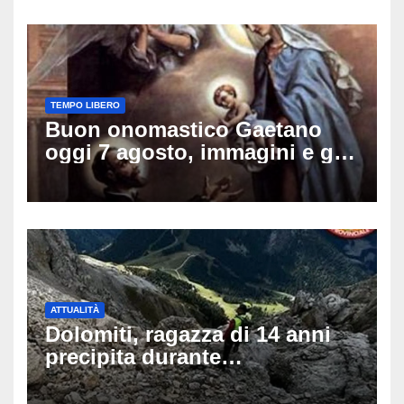
TEMPO LIBERO
Buon onomastico Gaetano
oggi 7 agosto, immagini e gif
di auguri da condividere sui
social
ATTUALITÀ
Dolomiti, ragazza di 14 anni
precipita durante
un’escursione: tragedia sul
Latemar davanti alla famiglia