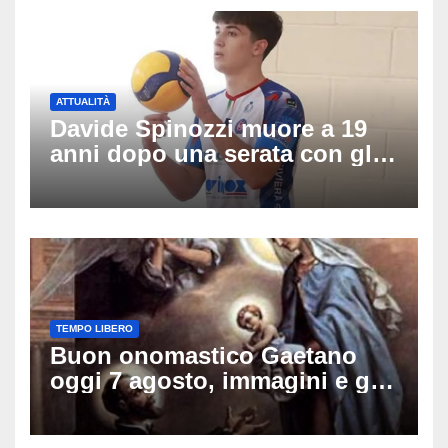
ATTUALITÀ
Davide Spinozzi muore a 19
anni dopo una serata con gli
amici: il mistero dello
schianto senza frenata
TEMPO LIBERO
Buon onomastico Gaetano
oggi 7 agosto, immagini e gif
di auguri da condividere sui
social