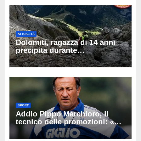
ATTUALITÀ
Dolomiti, ragazza di 14 anni
precipita durante
un’escursione: tragedia sul
Latemar davanti alla famiglia
SPORT
Addio Pippo Marchioro, il
tecnico delle promozioni: «Ha
scritto pagine indimenticabili
del nostro calcio»