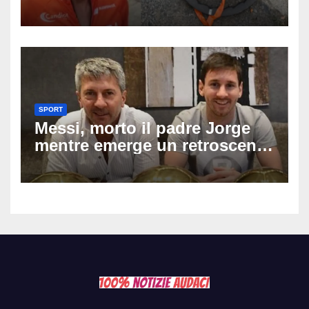
dopo una lite: arrestato
73enne, il racconto choc di un
ferito
SPORT
Messi, morto il padre Jorge
mentre emerge un retroscena
choc: le minacce di morte al
fuoriclasse durante i Mondiali