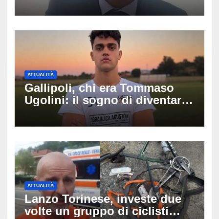
luminarie della festa: chi era
Fabio Calabrò e cosa è
successo
ATTUALITÀ
Gallipoli, chi era Tommaso
Ugolini: il sogno di diventare
medico e la fascia da
capitano, il dolore di Bologna
per il 19enne morto in mare
ATTUALITÀ
Lanzo Torinese, investe due
volte un gruppo di ciclisti