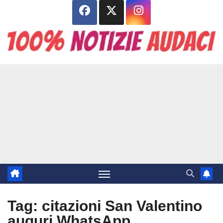
Salta
al
contenuto
Tag:
citazioni San Valentino
auguri WhatsApp