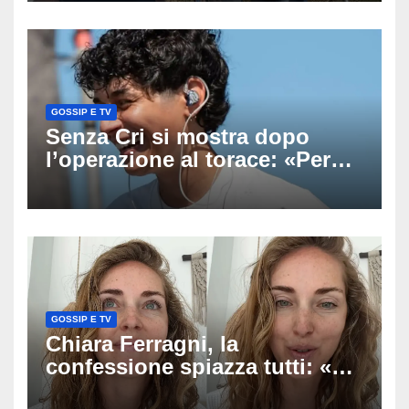
uscito dall’Inps a Grosseto
GOSSIP E TV
Senza Cri si mostra dopo
l’operazione al torace: «Per
anni mi sentivo in trappola», il
racconto sul difficile percorso
verso la serenità
GOSSIP E TV
Chiara Ferragni, la
confessione spiazza tutti: «Un
mio ex voleva che mi rifacessi