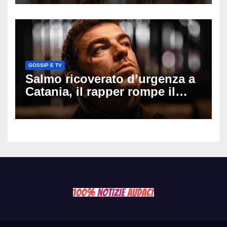
il seno». Poi svela i ritocchi di
cui si è pentita
GOSSIP E TV
Salmo ricoverato d’urgenza a
Catania, il rapper rompe il
silenzio dopo la notte in
ospedale: come sta e cosa
succede al tour