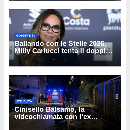
GOSSIP E TV
Ballando con le Stelle 2026,
Milly Carlucci tenta il doppio
colpo: tra i papabili Ornella
Muti e Monica Guerritore
ATTUALITÀ
Cinisello Balsamo, la
videochiamata con l’ex
fidanzata e il dramma: 35enne