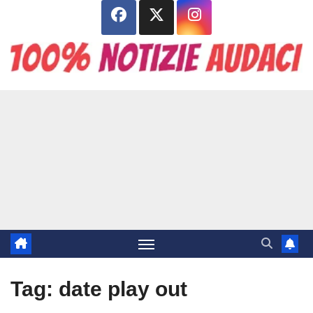
Salta
al
contenuto
Tag:
date play out