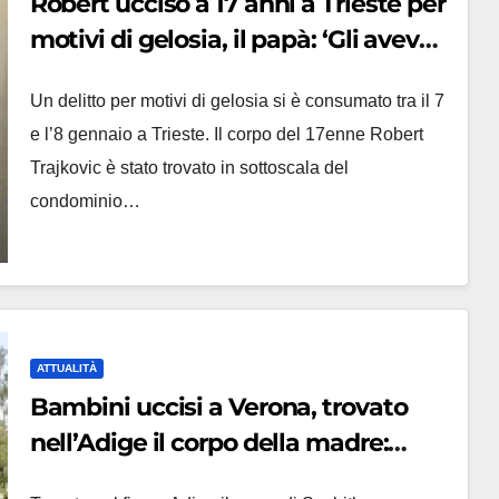
Robert ucciso a 17 anni a Trieste per
motivi di gelosia, il papà: ‘Gli avevo
detto di non frequentare quella
Un delitto per motivi di gelosia si è consumato tra il 7
ragazza’
e l’8 gennaio a Trieste. Il corpo del 17enne Robert
Trajkovic è stato trovato in sottoscala del
condominio…
ATTUALITÀ
Bambini uccisi a Verona, trovato
nell’Adige il corpo della madre:
‘Piuttosto che darle a mio marito le