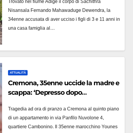
Trovato nel fiume Adige il corpo di Sachithra
ammazzo’
Nisansala Fernando Mahawaduge Dewendra, la
34enne accusata di aver ucciso i figli di 3 e 11 anni in
una casa famiglia al…
ATTUALITÀ
Cremona, 35enne uccide la madre e
scappa: ‘Depresso dopo
l’abbandono della moglie’
Tragedia ad ora di pranzo a Cremona al quinto piano
di un appartamento in via Panfilo Nuvolone 4,
quartiere Cambonino. Il 35enne marocchino Younes