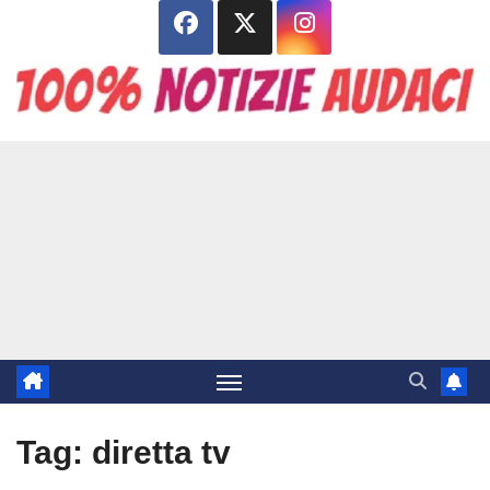
Salta
al
contenuto
Tag:
diretta tv