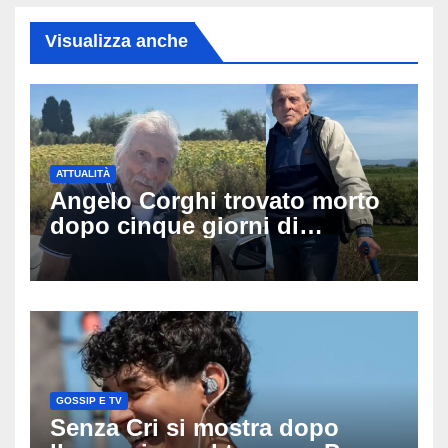
Visualizza anche
ATTUALITÀ
Angelo Corghi trovato morto
dopo cinque giorni di
ricerche: il giallo dell’80enne
scomparso dopo essere
uscito dall’Inps a Grosseto
GOSSIP E TV
Senza Cri si mostra dopo