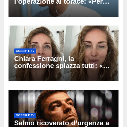
l’operazione al torace: «Per
anni mi sentivo in trappola», il
racconto sul difficile percorso
verso la serenità
GOSSIP E TV
Chiara Ferragni, la
confessione spiazza tutti: «Un
mio ex voleva che mi rifacessi
il seno». Poi svela i ritocchi di
cui si è pentita
GOSSIP E TV
Salmo ricoverato d’urgenza a