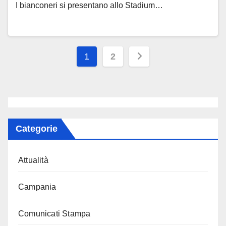
I bianconeri si presentano allo Stadium…
Paginazione
1
2
degli
articoli
Categorie
Attualità
Campania
Comunicati Stampa