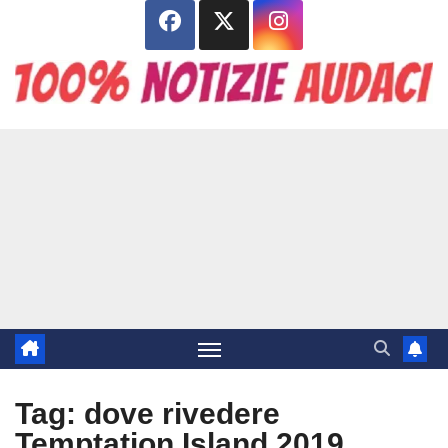
Salta
al
contenuto
Tag:
dove rivedere
Temptation Island 2019