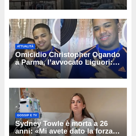
porta socchiusa: disposta
l’autopsia
ATTUALITÀ
Omicidio Christopher Ogando
a Parma, l’avvocato Liguori:
«Ogni elemento va
approfondito fino in fondo»,
migliaia di chat al vaglio degli
investigatori
GOSSIP E TV
Sydney Towle è morta a 26
anni: «Mi avete dato la forza