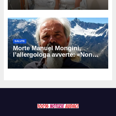
di andare avanti», l’ultimo
messaggio dell’influencer
commuove i fan
SALUTE
Morte Manuel Mongini,
l’allergologa avverte: «Non
aspettate di sapere se siete
allergici»