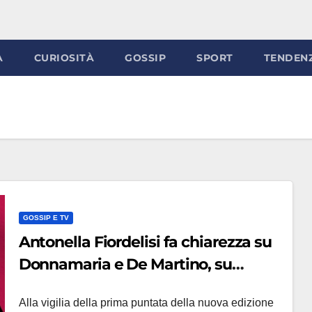
À
CURIOSITÀ
GOSSIP
SPORT
TENDEN
GOSSIP E TV
Antonella Fiordelisi fa chiarezza su
Donnamaria e De Martino, su
Vicario: ‘É finita, sono single’
Alla vigilia della prima puntata della nuova edizione