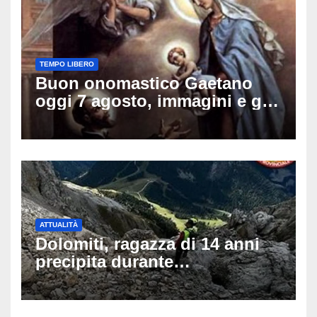
TEMPO LIBERO
Buon onomastico Gaetano
oggi 7 agosto, immagini e gif
di auguri da condividere sui
social
ATTUALITÀ
Dolomiti, ragazza di 14 anni
precipita durante
un’escursione: tragedia sul
Latemar davanti alla famiglia