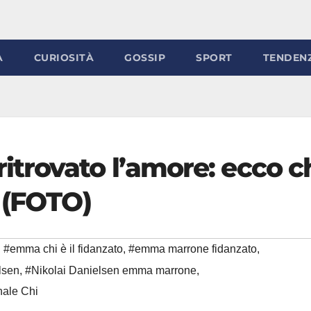
À
CURIOSITÀ
GOSSIP
SPORT
TENDEN
trovato l’amore: ecco c
 (FOTO)
#emma chi è il fidanzato
,
#emma marrone fidanzato
,
lsen
,
#Nikolai Danielsen emma marrone
,
nale Chi