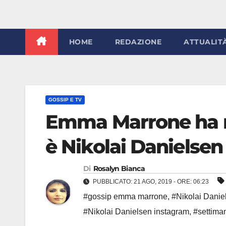
HOME
REDAZIONE
ATTUALIT
GOSSIP E TV
Emma Marrone ha ri
è Nikolai Danielsen
Di
Rosalyn Bianca
PUBBLICATO: 21 AGO, 2019 - ORE: 06:23
#gossip emma marrone
,
#Nikolai Danie
#Nikolai Danielsen instagram
,
#settima