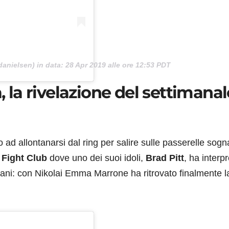
anielsen) in data:
28 Apr 2019 alle ore 12:53 PDT
la rivelazione del settimanal
o ad allontanarsi dal ring per salire sulle passerelle sog
Fight Club
dove uno dei suoi idoli,
Brad Pitt
, ha interp
castani: con Nikolai Emma Marrone ha ritrovato finalmente l