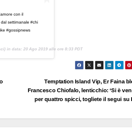
amore con il
 dal settimanale #chi
like #gossipnews
i) in data:
20 Ago 2019 alle ore 8:33 PDT
lo
Temptation Island Vip, Er Faina b
Francesco Chiofalo, lenticchio: ‘Si è ve
per quattro spicci, togliete il segui su 