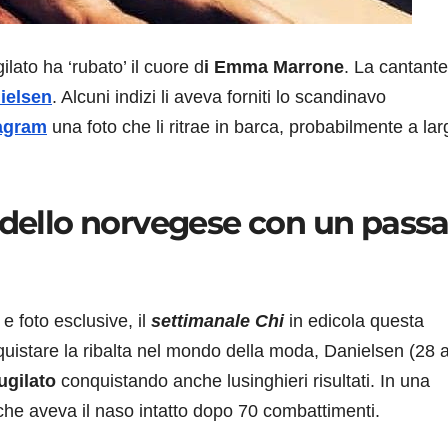
ilato ha ‘rubato’ il cuore d
i Emma Marrone
. La cantant
ielsen
. Alcuni indizi li aveva forniti lo scandinavo
agram
una foto che li ritrae in barca, probabilmente a lar
odello norvegese con un pass
e foto esclusive, il
settimanale Chi
in edicola questa
quistare la ribalta nel mondo della moda, Danielsen (28 
ugilato
conquistando anche lusinghieri risultati. In una
 che aveva il naso intatto dopo 70 combattimenti.