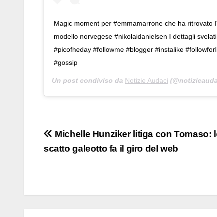
Magic moment per #emmamarrone che ha ritrovato l’
modello norvegese #nikolaidanielsen I dettagli svelati
#picofheday #followme #blogger #instalike #followfor
#gossip
Un post condiviso da
Notizie Audaci
(@notizieaudac
Navigazione
Michelle Hunziker litiga con Tomaso: 
scatto galeotto fa il giro del web
articoli