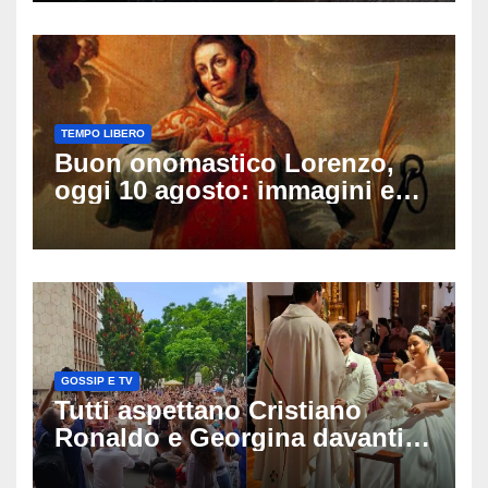
sulle ultime ore
TEMPO LIBERO
Buon onomastico Lorenzo,
oggi 10 agosto: immagini e
gif di auguri da condividere
sui social
GOSSIP E TV
Tutti aspettano Cristiano
Ronaldo e Georgina davanti
alla cattedrale: ma il