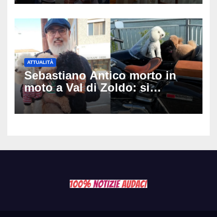
matrimonio era di un’altra
coppia
ATTUALITÀ
Sebastiano Antico morto in
moto a Val di Zoldo: si
schianta con il sidecar, salvi i
due cagnolini