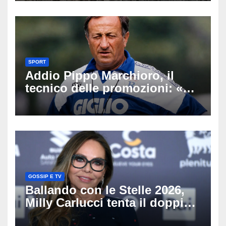
SPORT
Addio Pippo Marchioro, il
tecnico delle promozioni: «Ha
scritto pagine indimenticabili
del nostro calcio»
GOSSIP E TV
Ballando con le Stelle 2026,
Milly Carlucci tenta il doppio
colpo: tra i papabili Ornella