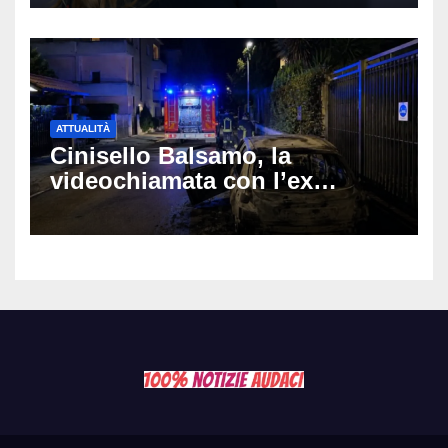
Muti e Monica Guerritore
ATTUALITÀ
Cinisello Balsamo, la
videochiamata con l’ex
fidanzata e il dramma: 35enne
lotta tra la vita e la morte