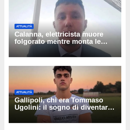
ATTUALITÀ
Calanna, elettricista muore
folgorato mentre monta le
luminarie della festa: chi era
Fabio Calabrò e cosa è
successo
ATTUALITÀ
Gallipoli, chi era Tommaso
Ugolini: il sogno di diventare
medico e la fascia da
capitano, il dolore di Bologna
per il 19enne morto in mare