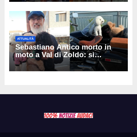
matrimonio era di un’altra
coppia
ATTUALITÀ
Sebastiano Antico morto in
moto a Val di Zoldo: si
schianta con il sidecar, salvi i
due cagnolini