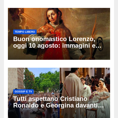
sulle ultime ore
TEMPO LIBERO
Buon onomastico Lorenzo,
oggi 10 agosto: immagini e
gif di auguri da condividere
sui social
GOSSIP E TV
Tutti aspettano Cristiano
Ronaldo e Georgina davanti
alla cattedrale: ma il