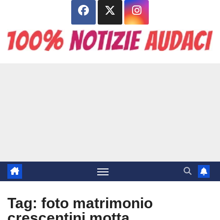
Salta
al
contenuto
Tag:
foto matrimonio
crescentini motta