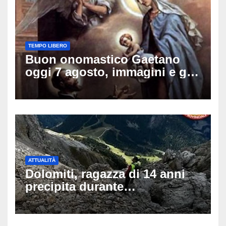
TEMPO LIBERO
Buon onomastico Gaetano
oggi 7 agosto, immagini e gif
di auguri da condividere sui
social
ATTUALITÀ
Dolomiti, ragazza di 14 anni
precipita durante
un’escursione: tragedia sul
Latemar davanti alla famiglia