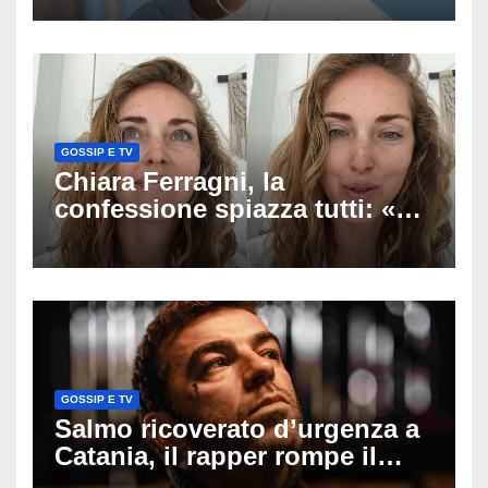
racconto sul difficile percorso
verso la serenità
GOSSIP E TV
Chiara Ferragni, la
confessione spiazza tutti: «Un
mio ex voleva che mi rifacessi
il seno». Poi svela i ritocchi di
cui si è pentita
GOSSIP E TV
Salmo ricoverato d’urgenza a
Catania, il rapper rompe il
silenzio dopo la notte in