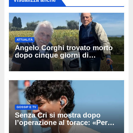
Visualizza anche
ATTUALITÀ
Angelo Corghi trovato morto
dopo cinque giorni di
ricerche: il giallo dell’80enne
scomparso dopo essere
uscito dall’Inps a Grosseto
GOSSIP E TV
Senza Cri si mostra dopo
l’operazione al torace: «Per
anni mi sentivo in trappola», il