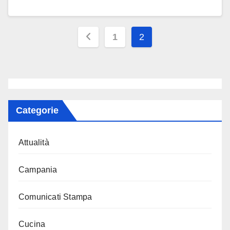
Paginazione
1
2
degli
articoli
Categorie
Attualità
Campania
Comunicati Stampa
Cucina