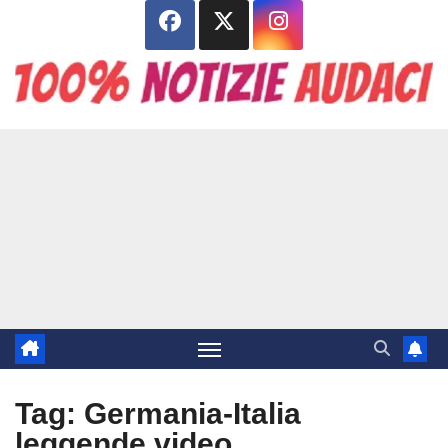
Salta
al
contenuto
Tag:
Germania-Italia
leggende video