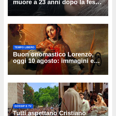
muore a 23 anni dopo la festa
di compleanno: trovata senza
vita nell’ex consorzio, è giallo
sulle ultime ore
TEMPO LIBERO
Buon onomastico Lorenzo,
oggi 10 agosto: immagini e
gif di auguri da condividere
sui social
GOSSIP E TV
Tutti aspettano Cristiano