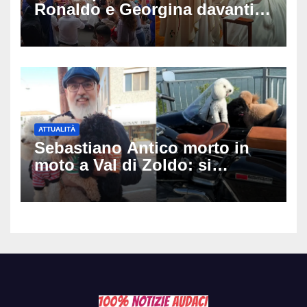
Ronaldo e Georgina davanti
alla cattedrale: ma il
matrimonio era di un’altra
coppia
ATTUALITÀ
Sebastiano Antico morto in
moto a Val di Zoldo: si
schianta con il sidecar, salvi i
due cagnolini