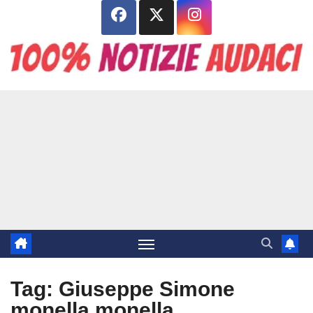
Salta
al
contenuto
Tag:
Giuseppe Simone
monella monella