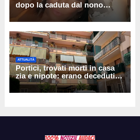
dopo la caduta dal nono
piano: la figlia nasce 30
minuti dopo e sta bene
ATTUALITÀ
Portici, trovati morti in casa
zia e nipote: erano deceduti
da giorni, il caldo tra le
ipotesi al vaglio