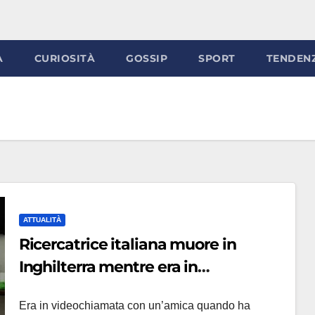
À
CURIOSITÀ
GOSSIP
SPORT
TENDEN
ATTUALITÀ
Ricercatrice italiana muore in
Inghilterra mentre era in
videochiamata con l’amica: choc a
Era in videochiamata con un’amica quando ha
Rimini per Chiara De Lucia