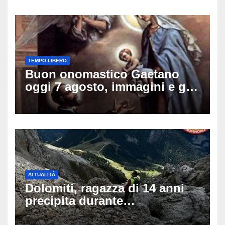
TEMPO LIBERO
Buon onomastico Gaetano
oggi 7 agosto, immagini e gif
di auguri da condividere sui
social
ATTUALITÀ
Dolomiti, ragazza di 14 anni
precipita durante
un’escursione: tragedia sul