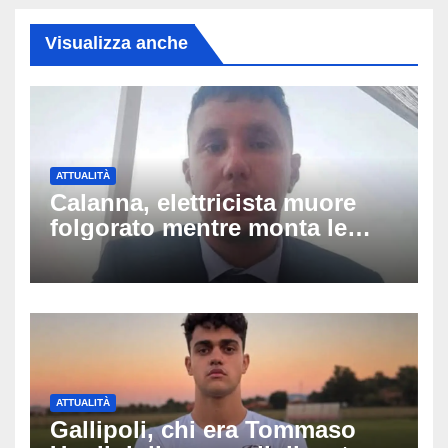
Visualizza anche
ATTUALITÀ
Calanna, elettricista muore
folgorato mentre monta le
luminarie della festa: chi era
Fabio Calabrò e cosa è
successo
ATTUALITÀ
Gallipoli, chi era Tommaso