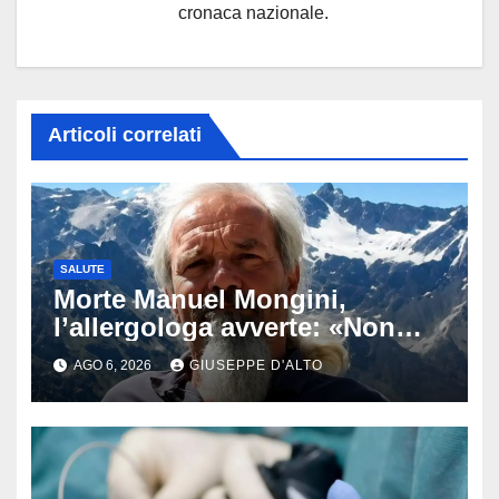
cronaca nazionale.
Articoli correlati
SALUTE
Morte Manuel Mongini,
l’allergologa avverte: «Non
aspettate di sapere se siete
AGO 6, 2026
GIUSEPPE D'ALTO
allergici»