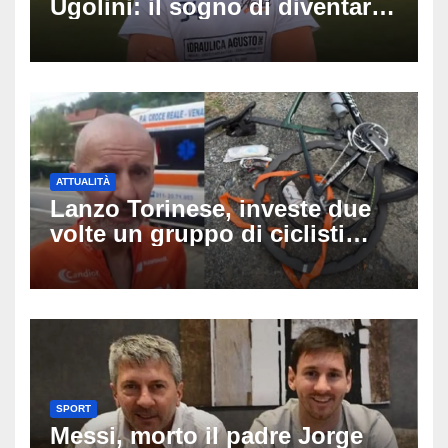
Ugolini: il sogno di diventare
medico e la fascia da
capitano, il dolore di Bologna
per il 19enne morto in mare
ATTUALITÀ
Lanzo Torinese, investe due
volte un gruppo di ciclisti
dopo una lite: arrestato
73enne, il racconto choc di un
ferito
SPORT
Messi, morto il padre Jorge