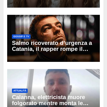
mio ex voleva che mi rifacessi
il seno». Poi svela i ritocchi di
cui si è pentita
GOSSIP E TV
Salmo ricoverato d’urgenza a
Catania, il rapper rompe il
silenzio dopo la notte in
ospedale: come sta e cosa
succede al tour
ATTUALITÀ
Calanna, elettricista muore
folgorato mentre monta le