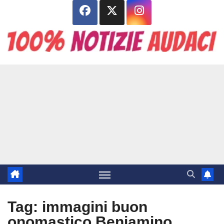
Salta
al
contenuto
Tag:
immagini buon
onomastico Beniamino