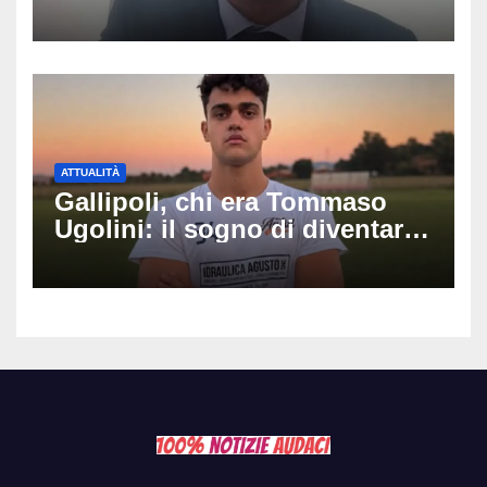
luminarie della festa: chi era
Fabio Calabrò e cosa è
successo
ATTUALITÀ
Gallipoli, chi era Tommaso
Ugolini: il sogno di diventare
medico e la fascia da
capitano, il dolore di Bologna
per il 19enne morto in mare