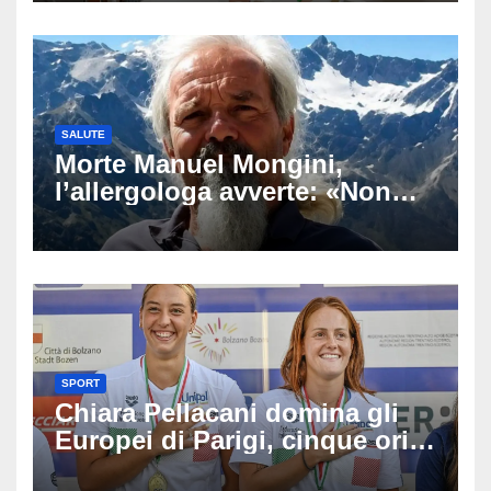
commuove i fan
SALUTE
Morte Manuel Mongini,
l’allergologa avverte: «Non
aspettate di sapere se siete
allergici»
SPORT
Chiara Pellacani domina gli
Europei di Parigi, cinque ori
in cinque gare: ‘Nel sincro