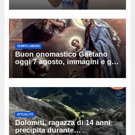
amici: il mistero dello
schianto senza frenata
TEMPO LIBERO
Buon onomastico Gaetano
oggi 7 agosto, immagini e gif
di auguri da condividere sui
social
ATTUALITÀ
Dolomiti, ragazza di 14 anni
precipita durante