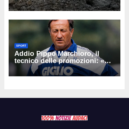
un’escursione: tragedia sul
Latemar davanti alla famiglia
SPORT
Addio Pippo Marchioro, il
tecnico delle promozioni: «Ha
scritto pagine indimenticabili
del nostro calcio»